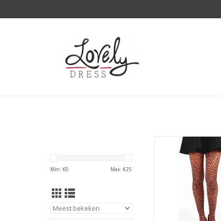
50 Denier SMALL LEO
is de eerste panty di
valt. Op de boven
Min: €
0
Max: €
25
genoeg stretch. Het 
extra hoog
Het kruisje is gem
katoen. De panty is o
voor lange mense
gebruik wordt gema