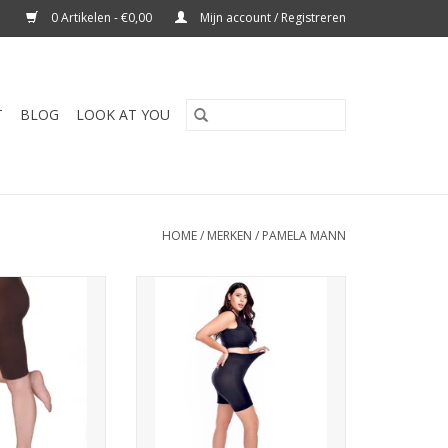
0 Artikelen - €0,00
Mijn account / Registreren
T
BLOG
LOOK AT YOU
HOME
/
MERKEN
/
PAMELA MANN
denier Curvy Anti
Panty short 90 denier Curvy Anti
ts Pamela Mann
Chafing Shorts Pamela Mann
egen het schuren
Kort broekje tegen het schuren
de dijen.
tussen de dijen.
roekje, panty slip
De Anti Schuur broekje, panty slip