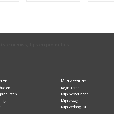
atste nieuws, tips en promoties
cten
Mijn account
ducten
Registreren
producten
Mijn bestellingen
ingen
Mijn vraag
d
Mijn verlanglijst