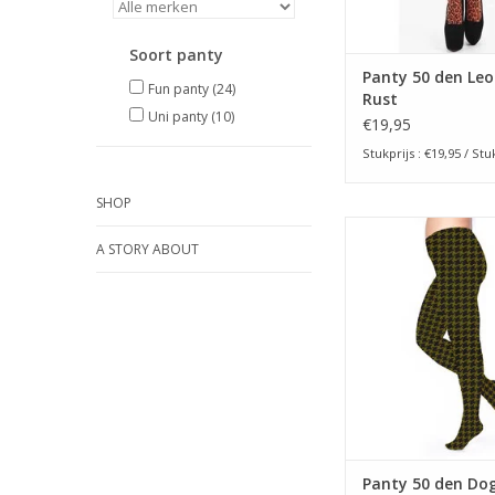
garen. D
Soort panty
TOEVOEGEN AAN WI
Panty 50 den Le
Fun panty
(24)
Rust
Uni panty
(10)
€19,95
Stukprijs : €19,95 / Stu
SHOP
50 Denier Panty 
A STORY ABOUT
Dogtooth, is de eerst
echt ruim valt. 
bovenbenen is genoe
Het zitvlak is ext
Het kruisje is gem
katoen. De panty is o
voor lange mense
gebruik wordt gema
garen.
TOEVOEGEN AAN WI
Panty 50 den Do