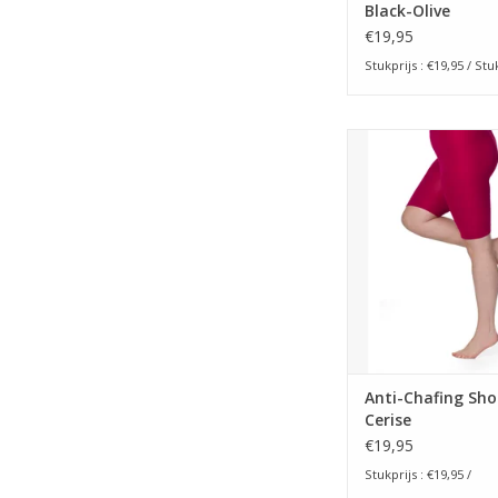
Black-Olive
€19,95
Stukprijs : €19,95 / Stu
Panty short 90 denier
Chafing Shorts Pa
Kort broekje tegen h
tussen de dij
De Anti Schuur broekje
van Pamela Mann. Di
voorkomt het schuren
dijen. De superieur
Anti-Chafing Sho
hoge kwali
Cerise
TOEVOEGEN AAN WI
€19,95
Stukprijs : €19,95 /