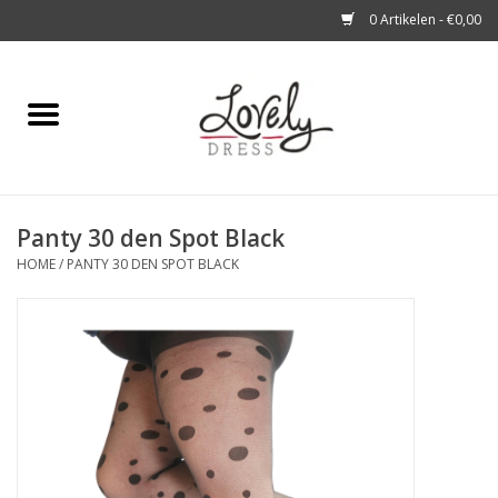
0 Artikelen - €0,00
Home
Shop
Panty 30 den Spot Black
A story about
HOME
/
PANTY 30 DEN SPOT BLACK
Blog
Look at You