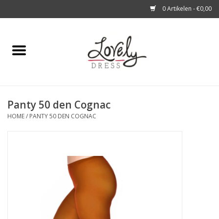
0 Artikelen - €0,00
Home
Shop
Panty 50 den Cognac
A story about
HOME
/
PANTY 50 DEN COGNAC
Blog
Look at You