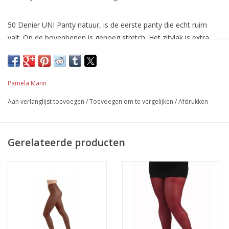
50 Denier UNI Panty natuur, is de eerste panty die echt ruim
valt. Op de bovenbenen is genoeg stretch. Het zitvlak is extra
hoog.
Het kruisje is gemaakt van katoen. De panty is ook geschikt
voor lange mensen omdat gebruik wordt gemaakt van 3D
Pamela Mann
garen. Dit garen rekt zowel in de breedte als ook in de lengte.
Aan verlanglijst toevoegen
/
Toevoegen om te vergelijken
/
Afdrukken
Kwaliteit: 86% nylon, 14% elasthan.
50 Denier UNI Panty natuur is beschikbaar in de combi maten
36-42, 44-46, 48-50, 52-54
Gerelateerde producten
Pamela Mann is DE specialist in het maken van Plus Size panty’s.
Ze zijn er als eerste Panty producent in geslaagd een panty te
maken welke ECHT ruim valt en niet afzakt! Hierdoor heeft
Pamela Mann in een korte tijd de Grote maten wereld veroverd.
De panty wordt verkocht in toonaangevende Plus Size Fashion
stores en online webshops voor de vrouw met een maatje
meer. In Engeland is de design afdeling druk aan het werk om