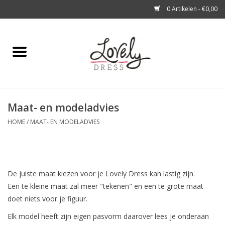
0 Artikelen - €0,00
Home
Shop
Maat- en modeladvies
A story about
HOME
/
MAAT- EN MODELADVIES
Blog
Look at You
De juiste maat kiezen voor je Lovely Dress kan lastig zijn.
Een te kleine maat zal meer "tekenen" en een te grote maat
doet niets voor je figuur.
Elk model heeft zijn eigen pasvorm daarover lees je onderaan