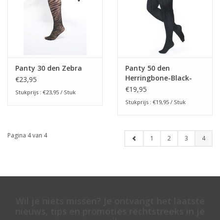
Panty 30 den Zebra
Panty 50 den
Herringbone-Black-
€23,95
Slate
€19,95
Stukprijs : €23,95 / Stuk
Stukprijs : €19,95 / Stuk
Pagina 4 van 4
1
2
3
4
Wil je niets missen? Je ontvangt het laatste
nieuws, tips en promoties rechtstreeks in je