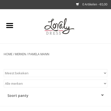
0 Artikelen - €0,00
Home
Shop
A story about
HOME
/
MERKEN
/
PAMELA MANN
Blog
Look at You
Soort panty