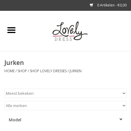
0 Artikelen - €0,00
Home
Shop
Jurken
A story about
HOME
/
SHOP
/
SHOP LOVELY DRESSES
/
JURKEN
Blog
Look at You
Model