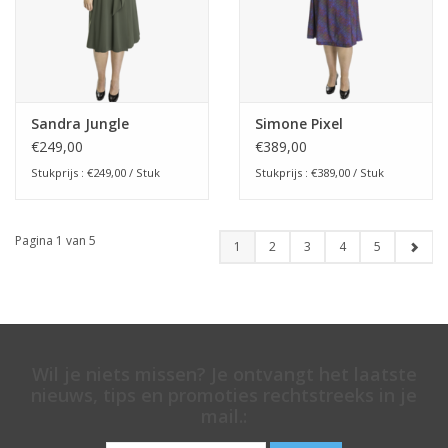
Sandra Jungle
Simone Pixel
€249,00
€389,00
Stukprijs : €249,00 / Stuk
Stukprijs : €389,00 / Stuk
Pagina 1 van 5
1
2
3
4
5
Wil je niets missen? Je ontvangt het laatste
nieuws, tips en promoties rechtstreeks in je
mail.: