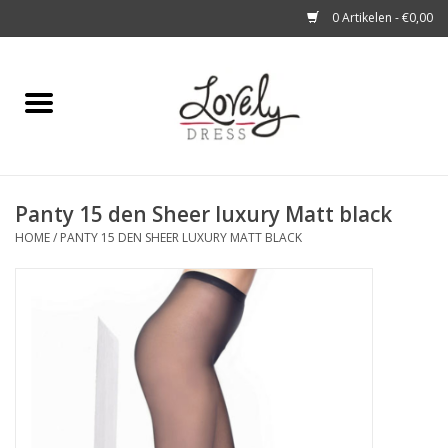
0 Artikelen - €0,00
Home
Shop
Panty 15 den Sheer luxury Matt black
A story about
HOME
/
PANTY 15 DEN SHEER LUXURY MATT BLACK
Blog
Look at You