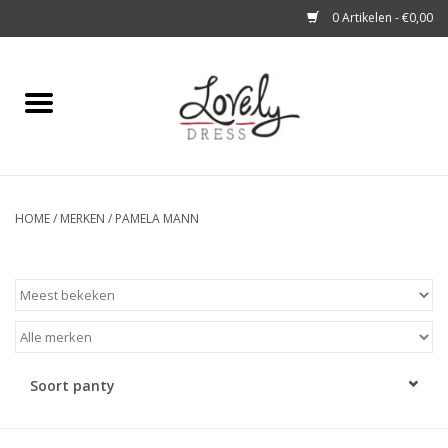
0 Artikelen - €0,00
Home
Shop
A story about
HOME
/
MERKEN
/
PAMELA MANN
Blog
Look at You
Soort panty