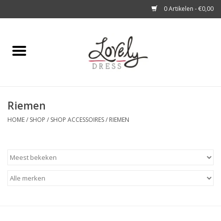
0 Artikelen - €0,00
Home
Shop
Riemen
A story about
HOME
/
SHOP
/
SHOP ACCESSOIRES
/
RIEMEN
Blog
Look at You