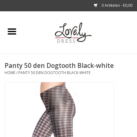
0 Artikelen - €0,00
Home
Shop
Panty 50 den Dogtooth Black-white
A story about
HOME
/
PANTY 50 DEN DOGTOOTH BLACK-WHITE
Blog
Look at You