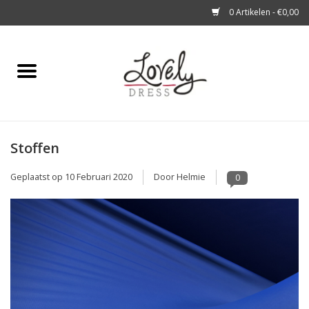
0 Artikelen - €0,00
Home
Shop
Stoffen
A story about
Geplaatst op
10 Februari 2020
Door Helmie
0
Blog
Look at You