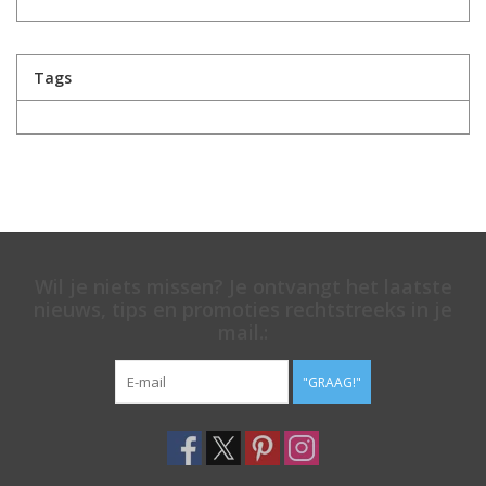
Tags
Wil je niets missen? Je ontvangt het laatste
nieuws, tips en promoties rechtstreeks in je
mail.:
"GRAAG!"