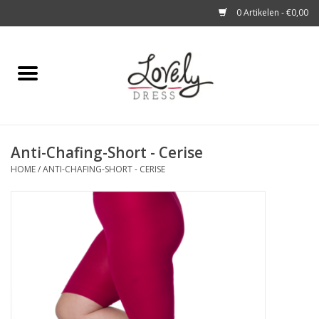
0 Artikelen - €0,00
Home
Shop
Anti-Chafing-Short - Cerise
A story about
HOME
/
ANTI-CHAFING-SHORT - CERISE
Blog
Look at You