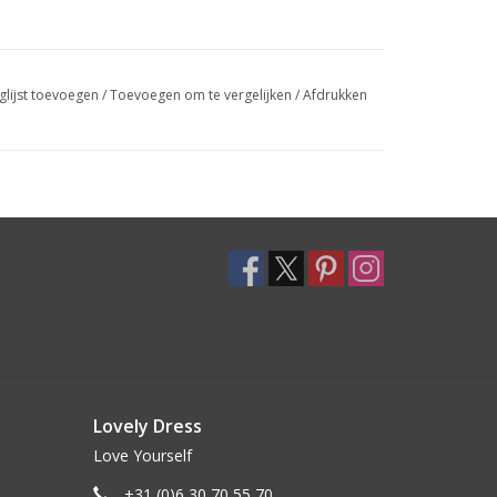
glijst toevoegen
/
Toevoegen om te vergelijken
/
Afdrukken
Lovely Dress
Love Yourself
+31 (0)6 30 70 55 70