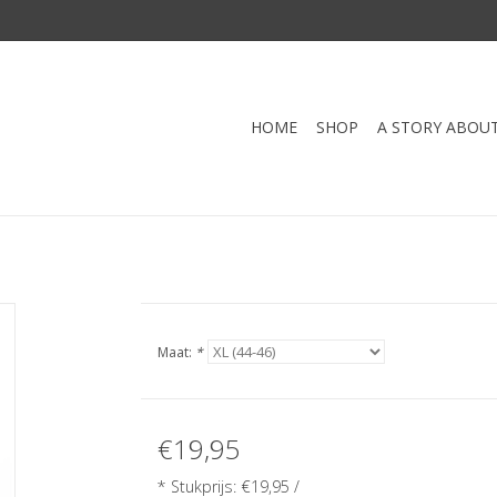
HOME
SHOP
A STORY ABOU
Maat:
*
€19,95
* Stukprijs: €19,95 /