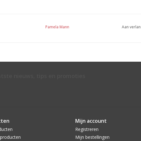
Pamela Mann
Aan verlan
atste nieuws, tips en promoties
cten
Mijn account
ducten
Registreren
producten
Mijn bestellingen