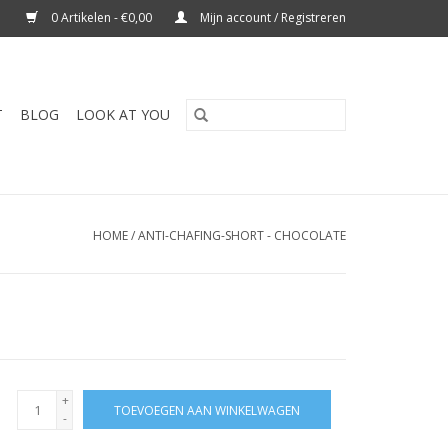
0 Artikelen - €0,00
Mijn account / Registreren
T
BLOG
LOOK AT YOU
HOME
/
ANTI-CHAFING-SHORT - CHOCOLATE
+
TOEVOEGEN AAN WINKELWAGEN
-