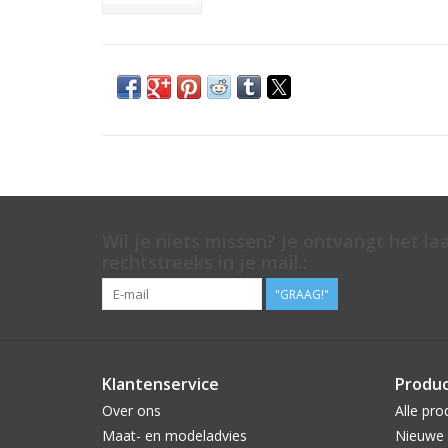
Wil je niets missen? Je ontvangt het la
rechtstreeks in je mail.:
"GRAAG!"
Klantenservice
Produ
Over ons
Alle pro
Maat- en modeladvies
Nieuwe 