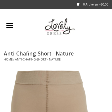
0 Artikelen - €0,00
Home
Shop
Anti-Chafing-Short - Nature
A story about
HOME
/
ANTI-CHAFING-SHORT - NATURE
Blog
Look at You