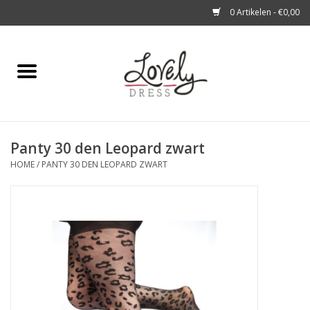
0 Artikelen - €0,00
Home
Shop
Panty 30 den Leopard zwart
A story about
HOME
/
PANTY 30 DEN LEOPARD ZWART
Blog
Look at You