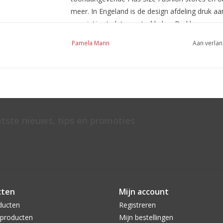
meer. In Engeland is de design afdeling druk 
en printjes te laten ontwikkelen. De kleuren en
moment.
Pamela Mann
Aan verlan
Pamela Mann was een heel vooruitstrevende v
panty’s ontworpen. De panty’s pastte perfect 
vrouw die de MINIROK op de kaart zette in de 
revolutie in de straten van Londen. Pamela Man
Minirok.
atste nieuws, tips en promoties
cten
Mijn account
ducten
Registreren
producten
Mijn bestellingen