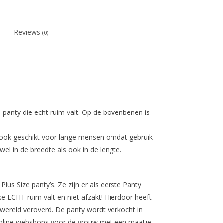
Reviews
(0)
 panty die echt ruim valt. Op de bovenbenen is
s ook geschikt voor lange mensen omdat gebruik
el in de breedte als ook in de lengte.
lus Size panty’s. Ze zijn er als eerste Panty
 ECHT ruim valt en niet afzakt! Hierdoor heeft
wereld veroverd. De panty wordt verkocht in
online webshops voor de vrouw met een maatje