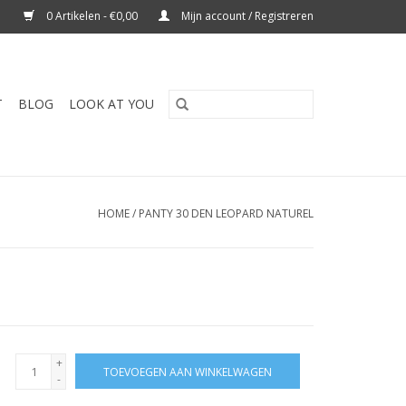
0 Artikelen - €0,00
Mijn account / Registreren
T
BLOG
LOOK AT YOU
HOME
/
PANTY 30 DEN LEOPARD NATUREL
+
TOEVOEGEN AAN WINKELWAGEN
-