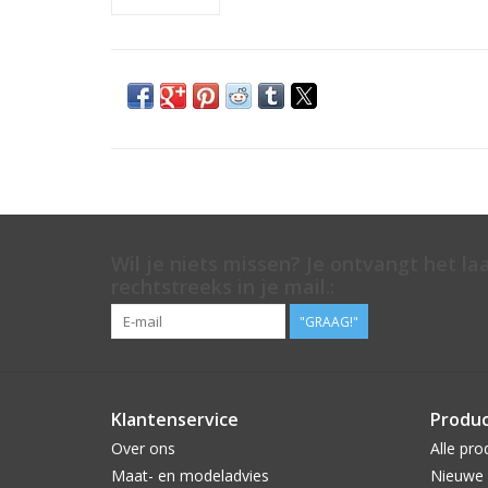
Wil je niets missen? Je ontvangt het la
rechtstreeks in je mail.:
"GRAAG!"
Klantenservice
Produ
Over ons
Alle pro
Maat- en modeladvies
Nieuwe 