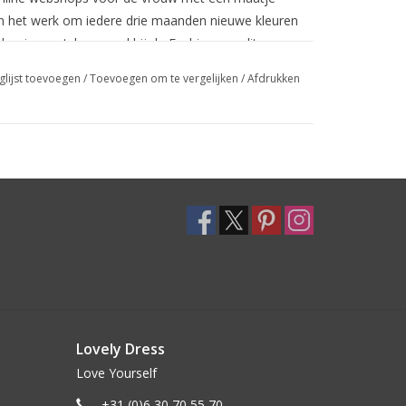
aan het werk om iedere drie maanden nieuwe kleuren
 dessins matchen goed bij de Fashion van dit
glijst toevoegen
/
Toevoegen om te vergelijken
/
Afdrukken
rouw. In 1960 heeft ze Samen met Mary Quant
bij de rokjes van Mary Quant. Mary Quant was de
60-er jaren. Ze ontketende een ware Fashion
n zorgde voor de perfecte Panty bijpassend bij de
Lovely Dress
Love Yourself
+31 (0)6 30 70 55 70