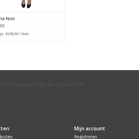
ne Noir
00
js : €239,00 / Stuk
atste nieuws, tips en promoties
cten
Mijn account
ducten
Registreren