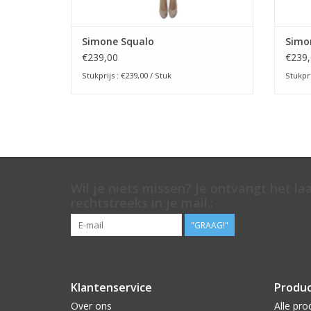
Simone Squalo
Simo
€239,00
€239,
Stukprijs : €239,00 / Stuk
Stukpri
Wil je niets missen? Je ontvangt het la
rechtstreeks in je mail.:
"GRAAG!"
Klantenservice
Produ
Over ons
Alle pro