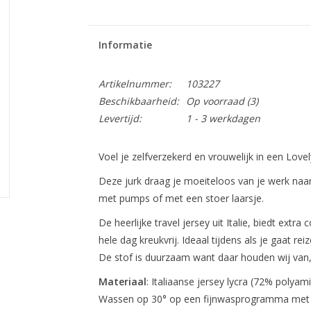
Informatie
Artikelnummer:
103227
Beschikbaarheid:
Op voorraad
(3)
Levertijd:
1 - 3 werkdagen
Voel je zelfverzekerd en vrouwelijk in een Lovel
Deze jurk draag je moeiteloos van je werk naar 
met pumps of met een stoer laarsje.
De heerlijke travel jersey uit Italie, biedt extr
hele dag kreukvrij. Ideaal tijdens als je gaat rei
De stof is duurzaam want daar houden wij van, z
Materiaal
: Italiaanse jersey lycra (72% polya
Wassen op 30° op een fijnwasprogramma met ee