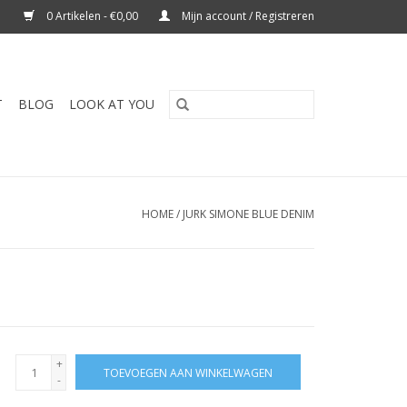
0 Artikelen - €0,00
Mijn account / Registreren
T
BLOG
LOOK AT YOU
HOME
/
JURK SIMONE BLUE DENIM
+
TOEVOEGEN AAN WINKELWAGEN
-