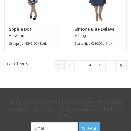
Sophie Dot
Simone Blue Delave
€369,00
€239,00
Stukprijs : €369,00 / Stuk
Stukprijs : €239,00 / Stuk
Pagina 1 van 6
1
2
3
4
5
6
Wil je niets missen? Je ontvangt het laatste
nieuws, tips en promoties rechtstreeks in je
mail.:
"GRAAG!"