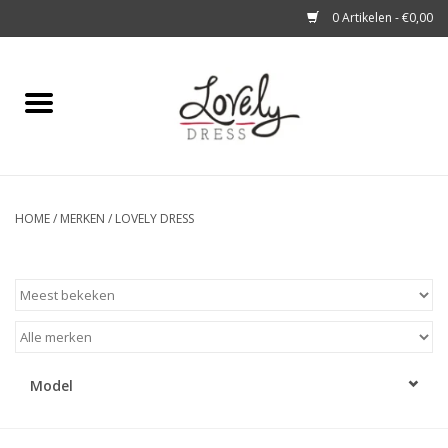
0 Artikelen - €0,00
Home
Shop
A story about
HOME
/
MERKEN
/
LOVELY DRESS
Blog
Look at You
Model