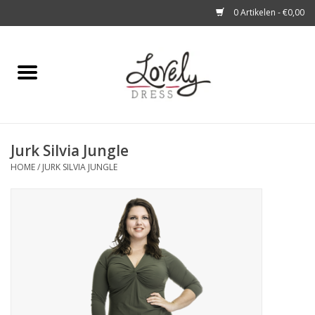
0 Artikelen - €0,00
Home
Shop
Jurk Silvia Jungle
A story about
HOME
/
JURK SILVIA JUNGLE
Blog
Look at You