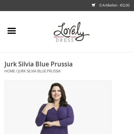
0 Artikelen - €0,00
Home
Shop
Jurk Silvia Blue Prussia
A story about
HOME
/
JURK SILVIA BLUE PRUSSIA
Blog
Look at You