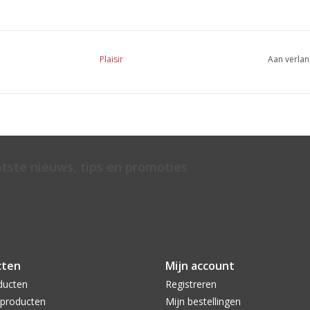
Plaisir
Aan verlan
atste nieuws, tips en promoties
cten
Mijn account
ducten
Registreren
producten
Mijn bestellingen