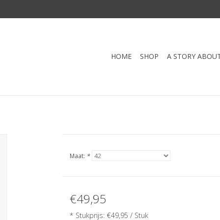
HOME
SHOP
A STORY ABOU
Maat:
*
€49,95
* Stukprijs: €49,95 / Stuk