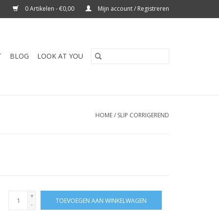
0 Artikelen - €0,00
Mijn account / Registreren
T
BLOG
LOOK AT YOU
HOME
/
SLIP CORRIGEREND
+
TOEVOEGEN AAN WINKELWAGEN
-