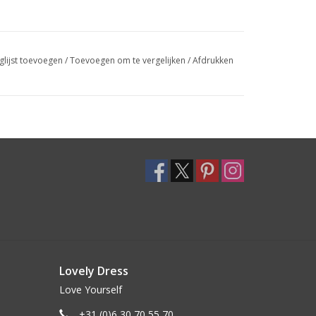
glijst toevoegen
/
Toevoegen om te vergelijken
/
Afdrukken
Lovely Dress
Love Yourself
+31 (0)6 30 70 55 70