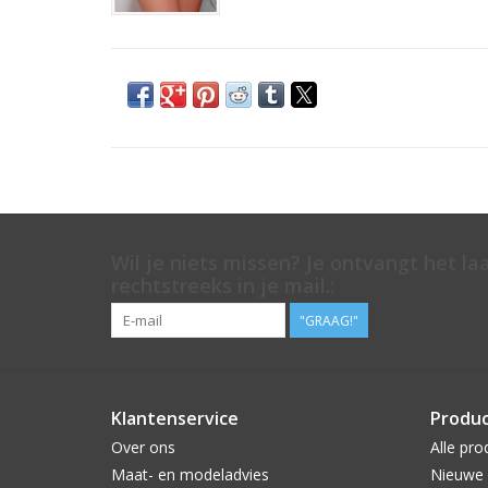
Wil je niets missen? Je ontvangt het la
rechtstreeks in je mail.:
"GRAAG!"
Klantenservice
Produ
Over ons
Alle pro
Maat- en modeladvies
Nieuwe 