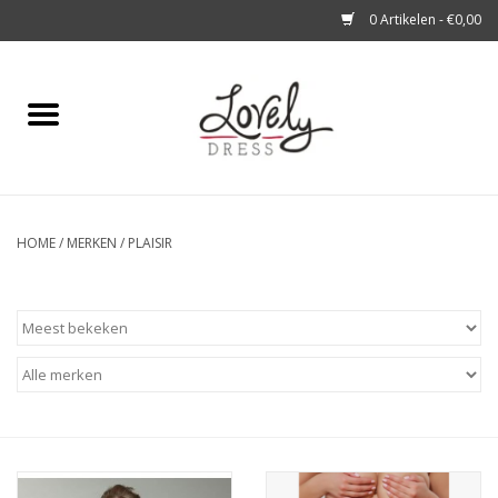
0 Artikelen - €0,00
Home
Shop
A story about
HOME
/
MERKEN
/
PLAISIR
Blog
Look at You