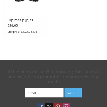
Slip met pijpjes
€39,95
Stukprijs : €39,95 / Stuk
Wil je niets missen? Je ontvangt het laatste
nieuws, tips en promoties rechtstreeks in je
mail.:
"GRAAG!"