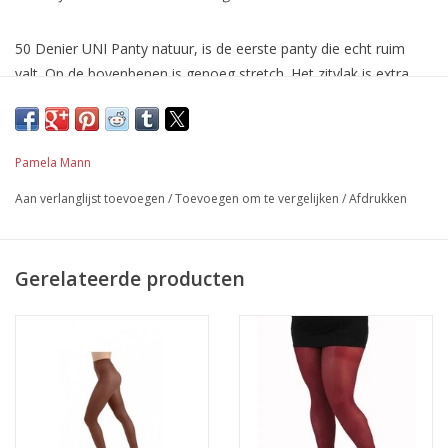
50 Denier UNI Panty natuur, is de eerste panty die echt ruim
valt. Op de bovenbenen is genoeg stretch. Het zitvlak is extra
hoog.
Het kruisje is gemaakt van katoen. De panty is ook geschikt
voor lange mensen omdat gebruik wordt gemaakt van 3D
Pamela Mann
garen. Dit garen rekt zowel in de breedte als ook in de lengte.
Aan verlanglijst toevoegen
/
Toevoegen om te vergelijken
/
Afdrukken
Kwaliteit: 86% nylon, 14% elasthan.
50 Denier UNI Panty natuur is beschikbaar in de combi maten
one size (36-42) 44-46, 48-50
Gerelateerde producten
Pamela Mann is DE specialist in het maken van Plus Size panty’s.
Ze zijn er als eerste Panty producent in geslaagd een panty te
maken welke ECHT ruim valt en niet afzakt! Hierdoor heeft
Pamela Mann in een korte tijd de Grote maten wereld veroverd.
De panty wordt verkocht in toonaangevende Plus Size Fashion
stores en online webshops voor de vrouw met een maatje
meer. In Engeland is de design afdeling druk aan het werk om