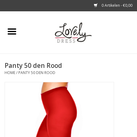
0 Artikelen - €0,00
Home
Shop
Panty 50 den Rood
A story about
HOME
/
PANTY 50 DEN ROOD
Blog
Look at You