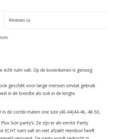
Reviews
(0)
nim
ie echt ruim valt. Op de bovenbenen is genoeg
s ook geschikt voor lange mensen omdat gebruik
el in de breedte als ook in de lengte.
r in de combi maten one size (40-44)44-46, 48-50,
lus Size panty’s. Ze zijn er als eerste Panty
 ECHT ruim valt en niet afzakt! Hierdoor heeft
wereld veroverd. De panty wordt verkocht in