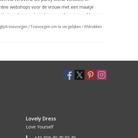
online webshops voor de vrouw met een maatje
aan het werk om iedere drie maanden nieuwe kleuren
 dessins matchen goed bij de Fashion van dit
glijst toevoegen
/
Toevoegen om te vergelijken
/
Afdrukken
rouw. In 1960 heeft ze Samen met Mary Quant
bij de rokjes van Mary Quant. Mary Quant was de
60-er jaren. Ze ontketende een ware Fashion
n zorgde voor de perfecte Panty bijpassend bij de
Lovely Dress
Love Yourself
+31 (0)6 30 70 55 70