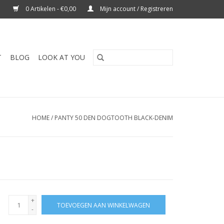
0 Artikelen - €0,00
Mijn account / Registreren
T
BLOG
LOOK AT YOU
HOME
/
PANTY 50 DEN DOGTOOTH BLACK-DENIM
+
TOEVOEGEN AAN WINKELWAGEN
-