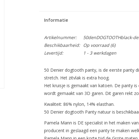
Informatie
Artikelnummer:
50denDOGTOOTHblack-de
Beschikbaarheid:
Op voorraad
(6)
Levertijd:
1 - 3 werkdagen
50 Denier dogtooth panty, is de eerste panty d
stretch. Het zitvlak is extra hoog.
Het kruisje is gemaakt van katoen. De panty i
wordt gemaakt van 3D garen. Dit garen rekt zow
Kwaliteit: 86% nylon, 14% elasthan.
50 Denier dogtooth Panty natuur is beschikbaa
Pamela Mann is DE specialist in het maken van P
producent in geslaagd een panty te maken welke
Pamela Mann in een korte tijd de Grote maten 