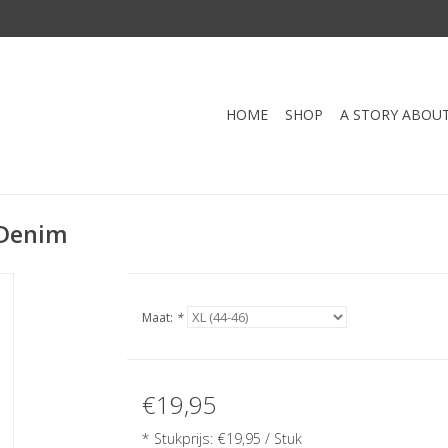
HOME
SHOP
A STORY ABOU
-Denim
Maat:
*
€19,95
* Stukprijs: €19,95 / Stuk