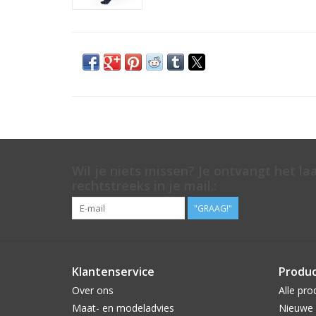
Wil je niets missen? Je ontvangt het la
rechtstreeks in je mail.:
"GRAAG!"
Klantenservice
Produ
Over ons
Alle pro
Maat- en modeladvies
Nieuwe 