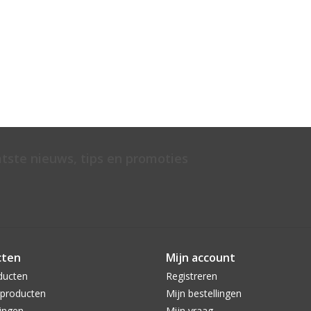
atste nieuws, tips en promoties
cten
Mijn account
ducten
Registreren
producten
Mijn bestellingen
ingen
Mijn vraag