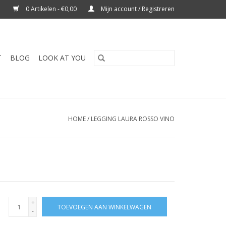
0 Artikelen - €0,00
Mijn account / Registreren
T
BLOG
LOOK AT YOU
HOME
/
LEGGING LAURA ROSSO VINO
+
TOEVOEGEN AAN WINKELWAGEN
-