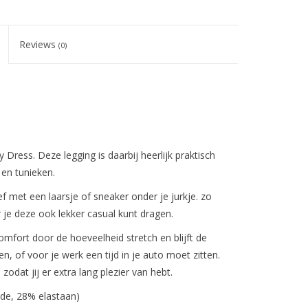
Reviews
(0)
 Dress. Deze legging is daarbij heerlijk praktisch
en tunieken.
f met een laarsje of sneaker onder je jurkje. zo
r je deze ook lekker casual kunt dragen.
a comfort door de hoeveelheid stretch en blijft de
zen, of voor je werk een tijd in je auto moet zitten.
odat jij er extra lang plezier van hebt.
mide, 28% elastaan)