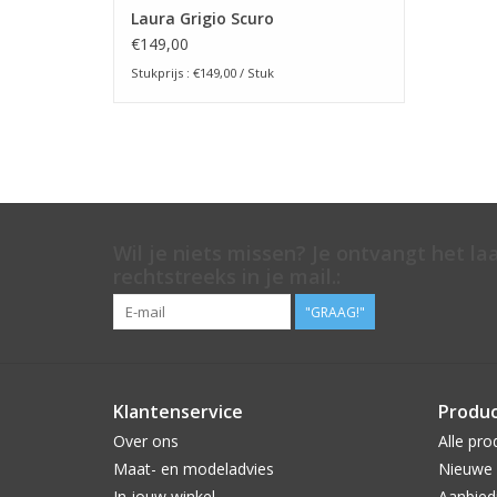
Laura Grigio Scuro
€149,00
Stukprijs : €149,00 / Stuk
Wil je niets missen? Je ontvangt het la
rechtstreeks in je mail.:
"GRAAG!"
Klantenservice
Produ
Over ons
Alle pro
Maat- en modeladvies
Nieuwe 
In jouw winkel
Aanbied