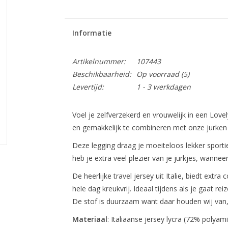
Informatie
Artikelnummer:
107443
Beschikbaarheid:
Op voorraad
(5)
Levertijd:
1 - 3 werkdagen
Voel je zelfverzekerd en vrouwelijk in een Lovely
en gemakkelijk te combineren met onze jurken 
Deze legging draag je moeiteloos lekker sportie
heb je extra veel plezier van je jurkjes, wannee
De heerlijke travel jersey uit Italie, biedt extr
hele dag kreukvrij. Ideaal tijdens als je gaat rei
De stof is duurzaam want daar houden wij van, z
Materiaal
: Italiaanse jersey lycra (72% polya