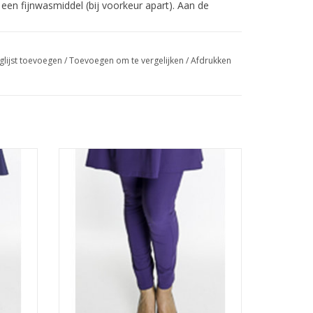
n fijnwasmiddel (bij voorkeur apart). Aan de
glijst toevoegen
/
Toevoegen om te vergelijken
/
Afdrukken
Legging
GEN
TOEVOEGEN AAN WINKELWAGEN