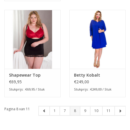
Shapewear Top
Betty Kobalt
€69,95
€249,00
Stukprijs : €69,95 / Stuk
Stukprijs : €249,00 / Stuk
Pagina 8 van 11
1
7
8
9
10
11