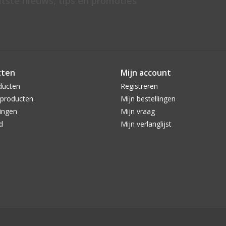
atste nieuws, tips en promoties
cten
Mijn account
ducten
Registreren
producten
Mijn bestellingen
ingen
Mijn vraag
d
Mijn verlanglijst