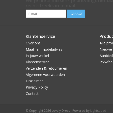
Wil je niets missen? Je ontvangt het la
rechtstreeks in je mail.:
"GRAAG!"
Klantenservice
Produ
Over ons
Alle pro
Maat- en modeladvies
Nieuwe 
In jouw winkel
Aanbied
Klantenservice
RSS-fee
Verzenden & retourneren
Algemene voorwaarden
Disclaimer
Privacy Policy
Contact
© Copyright 2026 Lovely Dress - Powered by
Lightspeed