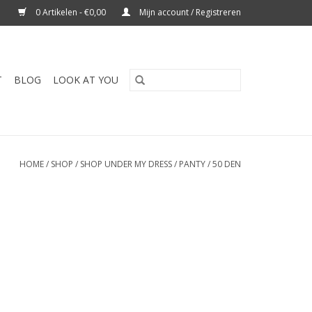
0 Artikelen - €0,00
Mijn account / Registreren
T
BLOG
LOOK AT YOU
HOME
/
SHOP
/
SHOP UNDER MY DRESS
/
PANTY
/
50 DEN