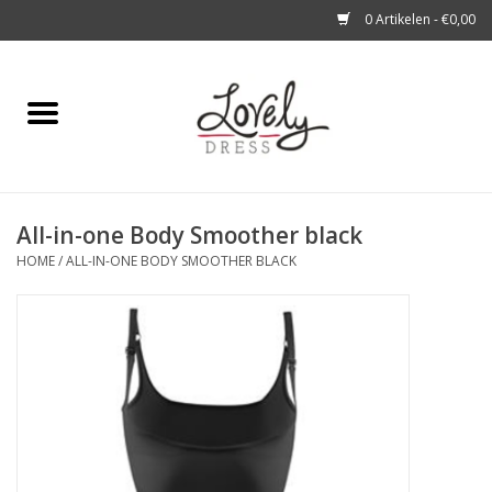
0 Artikelen - €0,00
Home
Shop
All-in-one Body Smoother black
A story about
HOME
/
ALL-IN-ONE BODY SMOOTHER BLACK
Blog
Look at You