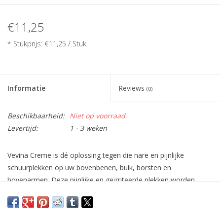
€11,25
* Stukprijs: €11,25 / Stuk
Informatie
Reviews
(0)
Beschikbaarheid:
Niet op voorraad
Levertijd:
1 - 3 weken
Vevina Creme is dé oplossing tegen die nare en pijnlijke
schuurplekken op uw bovenbenen, buik, borsten en
bovenarmen. Deze pijnlijke en geïrriteerde plekken worden
veroorzaakt door de zoutkristallen die zich in uw transpiratie
bevinden. Deze maken de huid ruwer en stroef, waardoor er
wrijving ontstaat bij het lopen. Vevina biedt u daarom deze