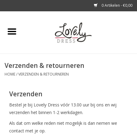
0 Artikelen - €0,00
Home
Shop
Verzenden & retourneren
A story about
HOME
/
VERZENDEN & RETOURNEREN
Blog
Verzenden
Look at You
Bestel je bij Lovely Dress vóór 13.00 uur bij ons en wij
verzenden het binnen 1-2 werkdagen.
Als dat om welke reden niet mogelijk is dan nemen we
contact met je op.