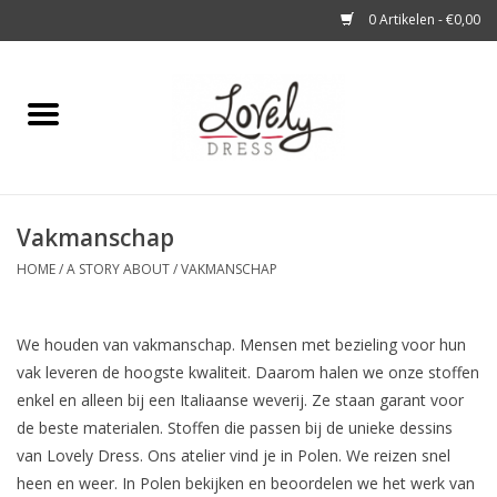
0 Artikelen - €0,00
Home
Shop
Vakmanschap
A story about
HOME
/
A STORY ABOUT
/
VAKMANSCHAP
Blog
We houden van vakmanschap. Mensen met bezieling voor hun
Look at You
vak leveren de hoogste kwaliteit. Daarom halen we onze stoffen
enkel en alleen bij een Italiaanse weverij. Ze staan garant voor
de beste materialen. Stoffen die passen bij de unieke dessins
van Lovely Dress. Ons atelier vind je in Polen. We reizen snel
heen en weer. In Polen bekijken en beoordelen we het werk van